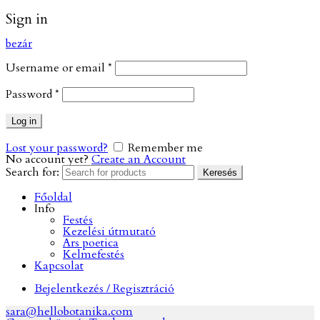
Sign in
bezár
Username or email
*
Password
*
Log in
Lost your password?
Remember me
No account yet?
Create an Account
Search for:
Keresés
Főoldal
Info
Festés
Kezelési útmutató
Ars poetica
Kelmefestés
Kapcsolat
Bejelentkezés / Regisztráció
sara@hellobotanika.com