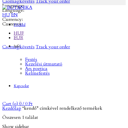
Csomagkövetés
Track your order
Language:
Language:
HU
EN
Currency:
Currency:
Főoldal
HUF
EUR
Csomagkövetés
Info
Track your order
Festés
Kezelési útmutató
Ars poetica
Kelmefestés
Kapcsolat
Cart (
o
)
0
/
0
Ft
Kezdőlap
“kendő” címkével rendelkező termékek
Összesen 1 találat
Show sidebar